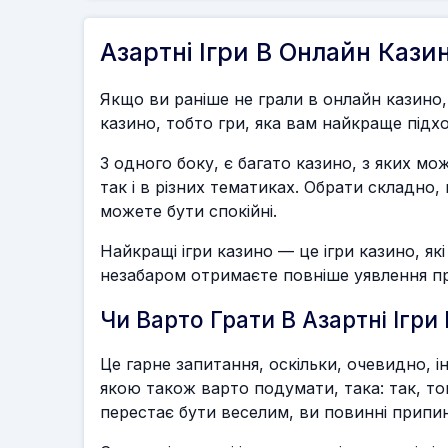
Азартні Ігри В Онлайн Кази
Якщо ви раніше не грали в онлайн казино
казино, тобто гри, яка вам найкраще підх
З одного боку, є багато казино, з яких мож
так і в різних тематиках. Обрати складно
можете бути спокійні.
Найкращі ігри казино — це ігри казино, як
незабаром отримаєте повніше уявлення про 
Чи Варто Грати В Азартні Ігри
Це гарне запитання, оскільки, очевидно, і
якою також варто подумати, така: так, то
перестає бути веселим, ви повинні припин