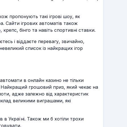
ож пропонують такі ігрові шоу, як
ра. Сайти ігрових автоматів також
крепс, бінго та навіть спортивні ставки.
уєтесь і віддаєте перевагу, звичайно,
 невеликий список із найкращих ігор
і автомати в онлайн казино не тільки
. Найкращий грошовий приз, який чекає на
поти, адже залежно від характеристик
клад великими виграшами, які
в в Україні. Також ми б хотіли трохи
товувати.