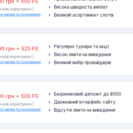
0 грн + 500 FS
Висока швидкість виплат
и нові користувачі |
я умови та положення
Великий асортимент слотів
Регулярні турніри та акції
0 грн + 525 FS
Високі ліміти на виведення
и нові користувачі |
я умови та положення
Великий вибір провайдерів
Безризиковий депозит до ₴500
0 грн + 500 FS
Двомовний інтерфейс сайту
и нові користувачі |
я умови та положення
Відсутні ліміти на виведення