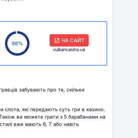
НА САЙТ
vulkancasino.ua
гравців забувають про те, скільки
 слота, які передають суть гри в казино.
. Також ви можете грати з 5 барабанами на
 стилі вже мають 6, 7 або навіть