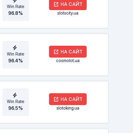
НА САЙТ
Win Rate
96.8%
slotscity.ua
НА САЙТ
Win Rate
96.4%
cosmolot.ua
НА САЙТ
Win Rate
96.5%
slotoking.ua