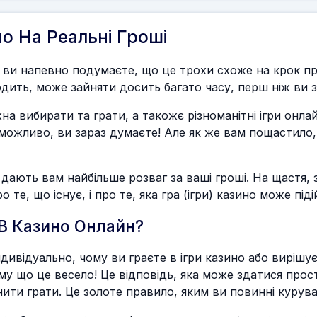
но На Реальні Гроші
, ви напевно подумаєте, що це трохи схоже на крок п
одить, може зайняти досить багато часу, перш ніж ви 
на вибирати та грати, а такожє різноманітні ігри онлай
, можливо, ви зараз думаєте! Але як же вам пощастило
і дають вам найбільше розваг за ваші гроші. На щастя
те, що існує, і про те, яка гра (ігри) казино може під
 В Казино Онлайн?
ндивідуально, чому ви граєте в ігри казино або вирішу
му що це весело! Це відповідь, яка може здатися прост
ити грати. Це золоте правило, яким ви повинні курув